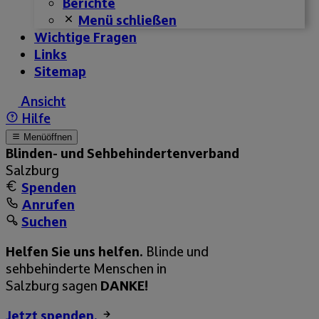
Berichte
Menü schließen
Wichtige Fragen
Links
Sitemap
Ansicht
Hilfe
Menü
öffnen
Blinden- und Sehbehinderten­­verband
Salzburg
Spenden
Anrufen
Suchen
Helfen Sie uns helfen.
Blinde und
sehbehinderte Menschen in
Salzburg sagen
DANKE!
Jetzt spenden.