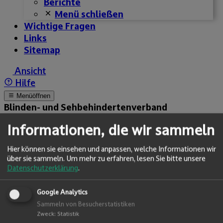
Berichte
Menü schließen
Wichtige Fragen
Links
Sitemap
Ansicht
Hilfe
Menü
öffnen
Blinden- und Sehbehinderten­­verband
Salzburg
Informationen, die wir sammeln
Spenden
Anrufen
Hier können sie einsehen und anpassen, welche Informationen wir
Suchen
über sie sammeln.
Um mehr zu erfahren, lesen Sie bitte unsere
Datenschutzerklärung
.
Ein treuer Freund auf vier
Pfoten.
Ihre Spende gegen die
Google Analytics
Einsamkeit. Danke!
Sammeln von Besucherstatistiken
Zweck
:
Statistik
Jetzt helfen.