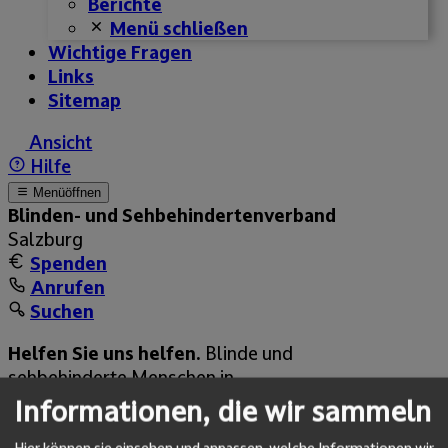
Berichte
Menü schließen
Wichtige Fragen
Links
Sitemap
Ansicht
Hilfe
Menü
öffnen
Blinden- und Sehbehinderten­­verband
Salzburg
Spenden
Anrufen
Suchen
Helfen Sie uns helfen.
Blinde und
sehbehinderte Menschen in
Salzburg sagen
DANKE!
Informationen, die wir sammeln
Jetzt spenden.