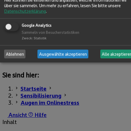
Hier können sie einsehen und anpassen, welche Informationen wir
über sie sammeln.
Um mehr zu erfahren, lesen Sie bitte unsere
Datenschutzerklärung
.
Google Analytics
Sammeln von Besucherstatistiken
Zweck
:
Statistik
Ablehnen
Ausgewählte akzeptieren
Alle akzeptiere
Sie sind hier:
Startseite
Sensibilisierung
Augen im Onlinestress
Ansicht
Hilfe
Inhalt