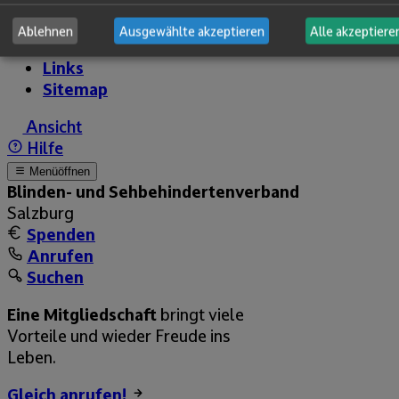
Berichte
Menü schließen
Ablehnen
Ausgewählte akzeptieren
Alle akzeptiere
Wichtige Fragen
Links
Sitemap
Ansicht
Hilfe
Menü
öffnen
Blinden- und Sehbehinderten­­verband
Salzburg
Spenden
Anrufen
Suchen
Eine Mitgliedschaft
bringt viele
Vorteile und wieder Freude ins
Leben.
Gleich anrufen!