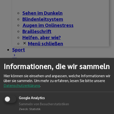
Sehen im Dunkeln
Blindenleitsystem
Augen im Onlinestress
Brailleschrift
Helfen, aber wie?
Menü schließen
Sport
Informationen, die wir sammeln
Hier können sie einsehen und anpassen, welche Informationen wir
über sie sammeln.
Um mehr zu erfahren, lesen Sie bitte unsere
Datenschutzerklärung
.
Der BSSV
Google Analytics
Sportangebot
Sammeln von Besucherstatistiken
Aktuelles
Zweck
:
Statistik