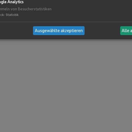
gle Analytics
meln von Besucherstatistiken
ck
:
Statistik
Ausgewählte akzeptieren
Alle 