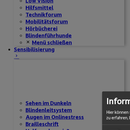
Low Vision
Hilfsmittel
Technikforum
Mobilitätsforum
Hörbücherei
Blindenführhunde
Menü schließen
Sensibilisierung
Infor
Sehen im Dunkeln
Blindenleitsystem
Hier können 
Augen im Onlinestress
zu erfahren, 
Brailleschrift