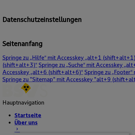
Datenschutzeinstellungen
Seitenanfang
Springe zu „Hilfe“ mit Accesskey „alt+1 (shift+alt+1
(shift+alt+3)“
Springe zu „Suche“ mit Accesskey „alt
Accesskey „alt+6 (shift+alt+6)“
Springe zu „Footer“
Springe zu "Sitemap" mit Accesskey "alt+9 (shift+al
Hauptnavigation
Startseite
Über uns