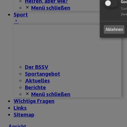
Helfen, aber wie?
Goo
Menü schließen
Sam
Sport
Zwe
Ablehnen
Der BSSV
Sportangebot
Aktuelles
Berichte
Menü schließen
Wichtige Fragen
Links
Sitemap
Ansicht