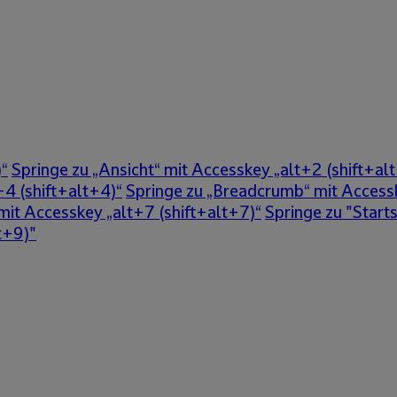
)“
Springe zu „Ansicht“ mit Accesskey „alt+2 (shift+al
+4 (shift+alt+4)“
Springe zu „Breadcrumb“ mit Accessk
 mit Accesskey „alt+7 (shift+alt+7)“
Springe zu "Start
t+9)"