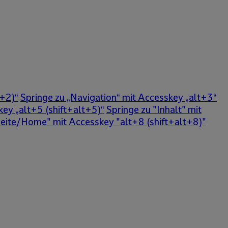
t+2)“
Springe zu „Navigation“ mit Accesskey „alt+3“
ey „alt+5 (shift+alt+5)“
Springe zu "Inhalt" mit
seite/Home" mit Accesskey "alt+8 (shift+alt+8)"