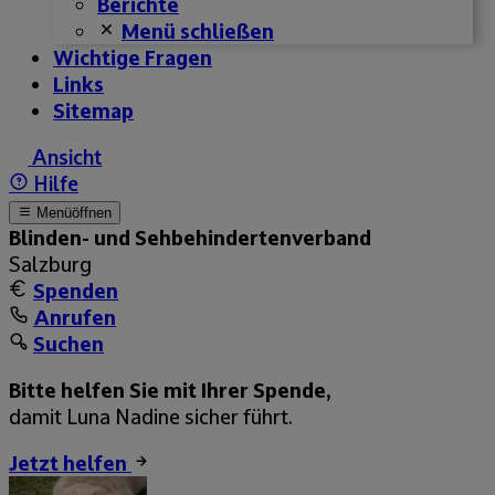
Berichte
Menü schließen
Wichtige Fragen
Links
Sitemap
Ansicht
Hilfe
Menü
öffnen
Blinden- und Sehbehinderten­­verband
Salzburg
Spenden
Anrufen
Suchen
Bitte helfen Sie mit Ihrer Spende,
damit Luna Nadine sicher führt.
Jetzt helfen