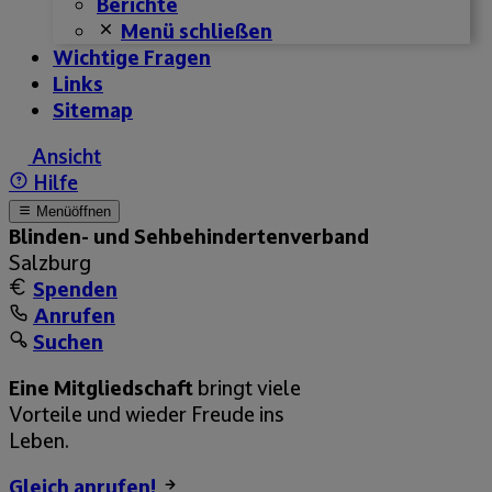
Berichte
Menü schließen
Wichtige Fragen
Links
Sitemap
Ansicht
Hilfe
Menü
öffnen
Blinden- und Sehbehinderten­­verband
Salzburg
Spenden
Anrufen
Suchen
Eine Mitgliedschaft
bringt viele
Vorteile und wieder Freude ins
Leben.
Gleich anrufen!